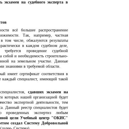
ть экзамен на судебного эксперта в
ртов
ности всё большее распространение
ижимости. Так, например, частная
в том числе, обжалуются результаты
практически в каждом судебном деле,
 требуется проведение судебной
а собой и необходимость строительно-
нной на земельном участке. Данные
ми знаниями в требуемой области.
рый имеет сертификат соответствия в
не каждый специалист, имеющий такой
.
 специалистов,
сдавших экзамен на
ти которых нашей организацией будет
ество экспертной деятельности, тем
са. Данный реестр специалистов будет
тво проведенных экспертиз любым
енной цели Учебный центр "ОКИС"
етом создал Систему Добровольной
(далее- Система).