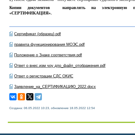
Копии документов направлять на электронную
«СЕРТИФИКАЦИЯ».
Сертификат (образец).pdf
правила функционирования МОЭС.pdf
Положение о Знаке соответствия.pdf
Ответ о внес.изм чоу дпо_файл_отображения.pdf
Ответ о регистрации СДС ОКИС
Заявление_на_СЕРТИФИКАЦИЮ_2022.docx
Создана: 06.05.2022 10:23, обновление 18.05.2022 12:54