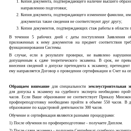
Копия документа, подтверждающего наличие высшего образо
направлению подготовки;
Копия документа, подтверждающего изменение фамилии, имен
документах такие сведения не соответствуют друг другу;
Копии документов, подтверждающих стаж работы в области 
В течении 5 рабочих дней с даты поступления Заявления об
приложенных к нему документов на предмет соответствия тре
функционирования Системы.
В случае, если в результате проверки, не выявлено нарушени
допущенным к сдаче теоретического экзамена. В срок, не пре
внесения сведений о допуске претендента к экзамену, претендент
ему направляется Договор о проведении сертификации и Счет на о
Обращаем внимание
для специальности
землеустроительная э
для допуска к экзамену на судебного эксперта необходимо прой
часов. Если Ваше образование не соответствует Приказу Минэкон
профпереподготовку необходимо пройти в объеме 550 часов. В 
образование по кадастровой деятельности 300 часов.
Обучение и сертификация являются разными процедурами:
1) После обучения по профпереподготовке - получаете Диплом.
2) После сдачи экзамена - получаете Сертификат судебного эксперта