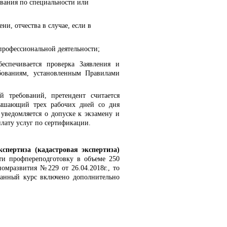
вания по специальности или
и, отчества в случае, если в
профессиональной деятельности;
еспечивается проверка Заявления и
бованиям, установленным Правилами
й требований, претендент считается
вышающий трех рабочих дней со дня
 уведомляется о допуске к экзамену и
плату услуг по сертификации.
кспертиза (кадастровая экспертиза)
ти профпереподготовку в объеме 250
омразвития №229 от 26.04.2018г., то
данный курс включено дополнительно
.