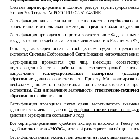
Система зарегистрирована в Едином реестре зарегистрированны
9 июня 2020 года за № РОСС RU.О2251.0430НЕ.
Сертификация направлена на повышение качества судебно-эксперт
эффективности использования методов и средств в области судебно
Сертификация проводится в строгом соответствии с Федеральным 
государственной судебно-экспертной деятельности в Российской Фе
Есть ряд договоренностей с сообществом судей о предост
экспертах Системы Добровольной Сертификации негосударственны
Сертификация проводится для лиц, имеющих соответств
подтвержденный стаж работы по соответствующей спец
направления
землеустроительная экспертиза (када
образование должно соответствовать Приказу Минэкономразвит
необходим диплом о профессиональной переподготовке по прог
экспертизы. Для направления деятельности
строительно-техничес
образования не обязательно.
Сертификация проводится путем сдачи теоретического экзамен
сданного экзамена выдается
Сертификат соответствия негосуда
действия сертификата составляет 3 года.
Все сертифицированные судебные эксперты вносятся в
Реестр
се
судебных экспертов «МОЭС», который размещается на официальном
Сертифицированный эксперт при желании на подготавливаемых им