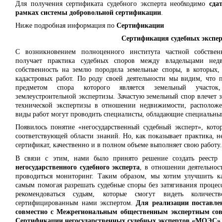
Для получения сертификата судебного эксперта необходимо
сда
рамках системы добровольной сертификации
.
Ниже подробная информация по
Сертификации
Сертификация судебных экспе
С возникновением полноценного института частной собствен
получает практика судебных споров между владельцами недв
собственность на землю породила земельные споры, в которых, 
кадастровых работ. По роду своей деятельности мы видим, что 
предметом спора которого является земельный участок,
землеустроительной экспертизы. Зачастую земельный спор влечет з
технической экспертизы в отношении недвижимости, расположе
виды работ могут проводить специалисты, обладающие специальны
Появилось понятие «негосударственный судебный эксперт», кото
соответствующей области знаний. Но, как показывает практика, 
сертификат, качественно и в полном объеме выполняет свою работу
В связи с этим, нами было принято решение создать реестр
негосударственного судебного эксперта
, в отношении деятельнос
проводиться мониторинг. Таким образом, мы хотим улучшить кач
самым помогая разрешать судебные споры без затягивания процес
рекомендоваться судьям, которые смогут видеть количес
сертифицированным нами экспертом.
Для реализации поставл
совместно с Межрегиональным общественным экспертным сов
Сертификации негосударственных судебных экспертов «МОЭС»