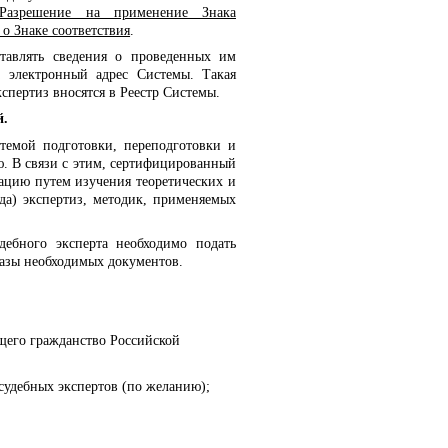
Разрешение на применение Знака
о Знаке соответствия
.
тавлять сведения о проведенных им
 электронный адрес Системы. Такая
спертиз вносятся в Реестр Системы.
й.
стемой подготовки, переподготовки и
ю. В связи с этим, сертифицированный
ацию путем изучения теоретических и
да) экспертиз, методик, применяемых
дебного эксперта необходимо подать
разы необходимых документов.
щего гражданство Российской
 судебных экспертов (по желанию);