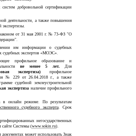
х систем добровольной сертификации
ной деятельности, а также повышения
й экспертизы.
законом от 31 мая 2001 г. № 73-ФЗ "О
дерации".
авлении им информации о судебных
х судебных экспертов «МОЭС».
ующее профильное образование и
иальности
не менее 5 лет.
Для
стровая экспертиза)
профильное
ия № 229 от 26.04.2018 г., а также
рамме судебной землеустроительной
кая экспертиза
наличие профильного
а в онлайн режиме. По результатам
рственного судебного эксперта
. Срок
ртифицированных негосударственных
 сайте Системы (
www.sokin.ru
).
 документах может использовать Знак