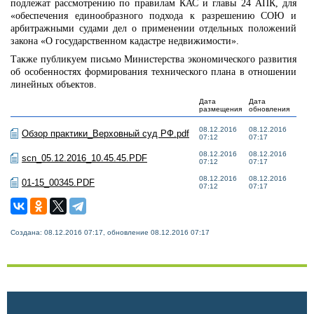
подлежат рассмотрению по правилам КАС и главы 24 АПК, для
«обеспечения единообразного подхода к разрешению СОЮ и
арбитражными судами дел о применении отдельных положений
закона «О государственном кадастре недвижимости».
Также публикуем письмо Министерства экономического развития
об особенностях формирования технического плана в отношении
линейных объектов.
Дата
Дата
размещения
обновления
08.12.2016
08.12.2016
Обзор практики_Верховный суд РФ.pdf
07:12
07:17
08.12.2016
08.12.2016
scn_05.12.2016_10.45.45.PDF
07:12
07:17
08.12.2016
08.12.2016
01-15_00345.PDF
07:12
07:17
Создана: 08.12.2016 07:17, обновление 08.12.2016 07:17