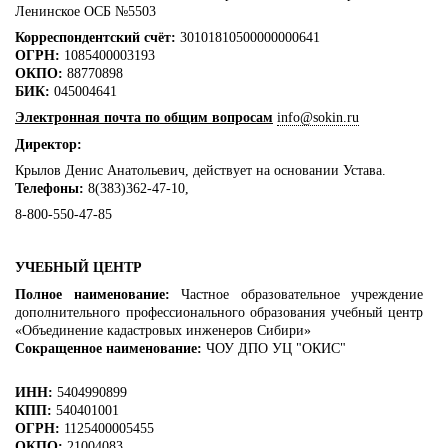
Ленинское ОСБ №5503
Корреспондентский счёт:
30101810500000000641
ОГРН:
1085400003193
ОКПО:
88770898
БИК:
045004641
Электронная почта по общим вопросам
info@sokin.ru
Директор:
Крылов Денис Анатольевич, действует на основании Устава.
Телефоны:
8(383)362-47-10,
8-800-550-47-85
УЧЕБНЫЙ ЦЕНТР
Полное наименование:
Частное образовательное учреждение
дополнительного профессионального образования учебный центр
«Объединение кадастровых инженеров Сибири»
Сокращенное наименование:
ЧОУ ДПО УЦ "ОКИС"
ИНН:
5404990899
КПП:
540401001
ОГРН:
1125400005455
ОКПО:
21004083