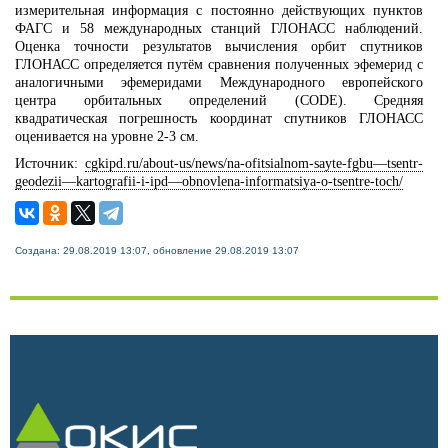
измерительная информация с постоянно действующих пунктов
ФАГС и 58 международных станций ГЛОНАСС наблюдений.
Оценка точности результатов вычисления орбит спутников
ГЛОНАСС определяется путём сравнения полученных эфемерид с
аналогичными эфемеридами Международного европейского
центра орбитальных определений (CODE). Средняя
квадратическая погрешность координат спутников ГЛОНАСС
оценивается на уровне 2-3 см.
Источник:
cgkipd.ru/about-us/news/na-ofitsialnom-sayte-fgbu—tsentr-
geodezii—kartografii-i-ipd—obnovlena-informatsiya-o-tsentre-toch/
Создана: 29.08.2019 13:07, обновление 29.08.2019 13:07