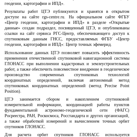
геодезии, картографии и ИПД».
Результаты работ ЦТЭ публикуются и хранятся в открытом
доступе на сайте rgs-centre.ru. На официальном сайте ФГБУ
«Центр геодезии, картографии и ИПД» в разделе «Открытые
данные» создан подраздел, посвященный ЦТЭ, и опубликованы
ссылки на сайт сервиса РГС-Центр, обеспечивающего доступ к
спутниковым данным ГНСС, предоставляемых ФГБУ «Центр
геодезии, картографии и ИПД»: Центр точных эфемерид.
Использование данных ЦТЭ позволяет повысить эффективность
применения отечественной спутниковой навигационной системы
ГЛОНАСС при выполнении кадастровых и землеустроительных
работ, а также обеспечить повсеместное внедрение в геодезическое
производство современных спутниковых технологий
координатных определений, включая автономный метод
спутниковых координатных определений (метод Precise Point
Position).
ЦТЭ занимается сбором и накоплением спутниковой
измерительной информации, координацией работы пунктов
фундаментальной астрономо-геодезической сети (ФАГС)
Росреестра, РАН, Роскосмоса, Росстандарта и других организаций,
а также обработкой измерений и вычислением точных орбит
спутников ГЛОНАСС.
Для расчета орбит спутников ГЛОНАСС используется