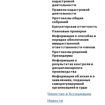
кадастровой
деятельности
Правила кадастровой
деятельности
Протоколы общих
собраний
Бухгалтерская отчетность
Плановые проверки
Информация о способах и
порядке обеспечения
имущественной
ответственности членов
Протоколы решений
Президиума
Информация о
результатах контроля и
дисциплинарного
производства
Информация об исках и о
заявлениях, поданных
саморегулируемой
организацией в суды
Членство в Ассоциации
Новости