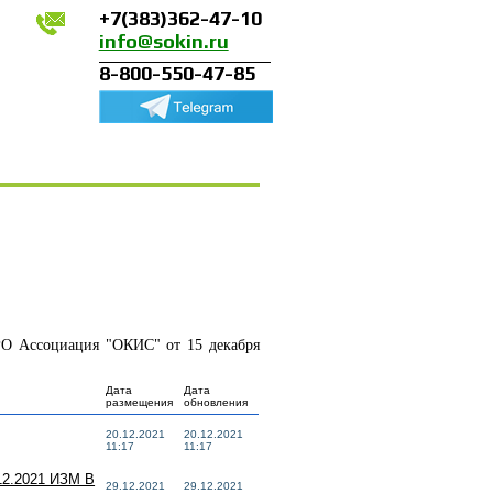
+7(383)362-47-10
info@sokin.ru
8-800-550-47-85
РО Ассоциация "ОКИС" от 15 декабря
Дата
Дата
размещения
обновления
20.12.2021
20.12.2021
11:17
11:17
2.2021 ИЗМ В
29.12.2021
29.12.2021