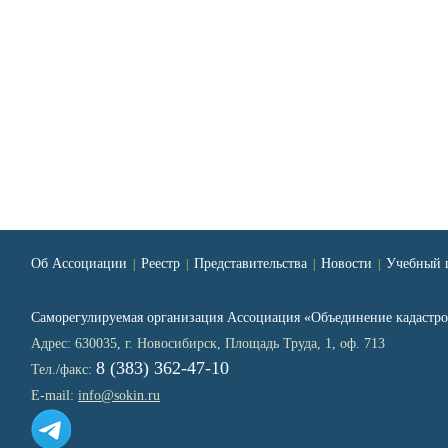
Об Ассоциации
Реестр
Представительства
Новости
Учебный 
|
|
|
|
Саморегулируемая организация Ассоциация «Объединение кадаст
Адрес: 630035, г. Новосибирск, Площадь Труда, 1, оф. 713
8 (383) 362-47-10
Тел./факс:
E-mail:
info@sokin.ru