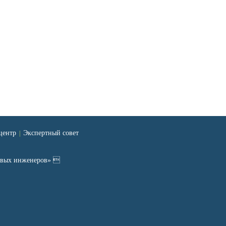
центр
Экспертный совет
|
ровых инженеров» 